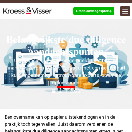
Gratis adviesgesprek
Belangrijkste due diligence
aandachtspunten
Uw financiën, uitstekend geregeld. Laat ons uw
financiële zorgen beheren zodat u met een gerust hart
kunt ondernemen. Betrouwbare experts, optimale
oplossingen.
juli 1, 2026
Een overname kan op papier uitstekend ogen en in de
praktijk toch tegenvallen. Juist daarom verdienen de
belangrijkste due diligence aandachtspunten vroeg in het