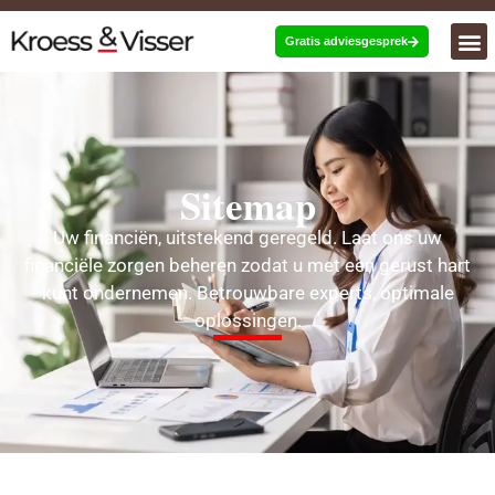
Gratis adviesgesprek
Sitemap
Uw financiën, uitstekend geregeld. Laat ons uw
financiële zorgen beheren zodat u met een gerust hart
kunt ondernemen. Betrouwbare experts, optimale
oplossingen.