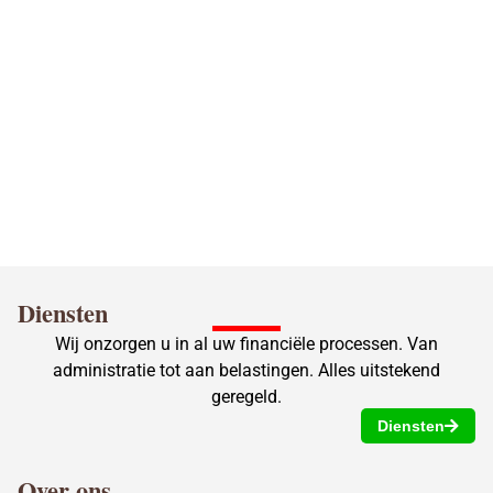
bekend om uitstekende service, betrouwbaarheid en
klanttevredenheid. Kies ons voor zorgeloze
administratie en fiscale zekerheid.
Diensten
Wij onzorgen u in al uw financiële processen. Van
administratie tot aan belastingen. Alles uitstekend
geregeld.
Diensten
Over ons