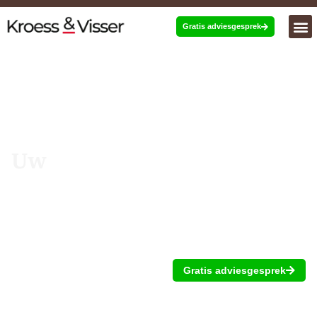
Gratis adviesgesprek
Uw
financiën
uitstekend geregeld.
Uw tijd is waardevol. Laat ons daarom uw financiële
zorgen uit handen nemen. De experts van Kroess &
Visser beheren al uw financiële processen van A tot
Z, zodat u met een gerust hart kunt ondernemen.
Gratis adviesgesprek
Het beste administratiekantoor van Nederland,