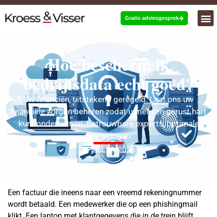
Gratis adviesgesprek
Hoe bescherm ik
bedrijfsdata echt goed?
Uw financiën, uitstekend geregeld. Laat ons uw
financiële zorgen beheren zodat u met een gerust hart
kunt ondernemen. Betrouwbare experts, optimale
oplossingen.
juni 20, 2026
Een factuur die ineens naar een vreemd rekeningnummer
wordt betaald. Een medewerker die op een phishingmail
klikt. Een laptop met klantgegevens die in de trein blijft