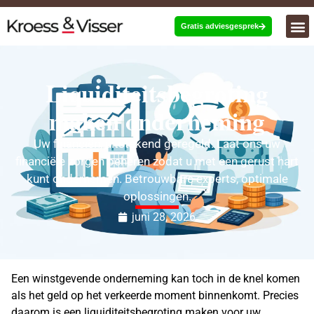
Gratis adviesgesprek
Liquiditeitsbegroting
maken onderneming
Uw financiën, uitstekend geregeld. Laat ons uw
financiële zorgen beheren zodat u met een gerust hart
kunt ondernemen. Betrouwbare experts, optimale
oplossingen.
juni 28, 2026
Een winstgevende onderneming kan toch in de knel komen
als het geld op het verkeerde moment binnenkomt. Precies
daarom is een liquiditeitsbegroting maken voor uw