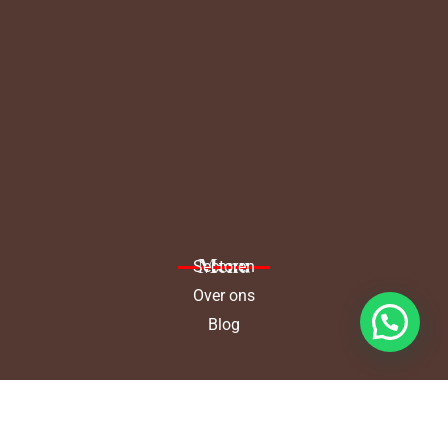
Menu
Sectoren
Over ons
Blog