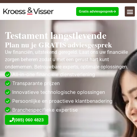
Gratis adviesgesprek
Testament langstlevende
Plan nu je GRATIS adviesgesprek
Uw financiën, uitstekend geregeld. Laat ons uw financiële
zorgen beheren zodat u met een gerust hart kunt
ondernemen. Betrouwbare experts, optimale oplossingen.
All-in-one financiële dienstverlening
Transparante prijzen
Innovatieve technologische oplossingen
Persoonlijke en proactieve klantbenadering
Branchespecifieke expertise
(085) 060 4823