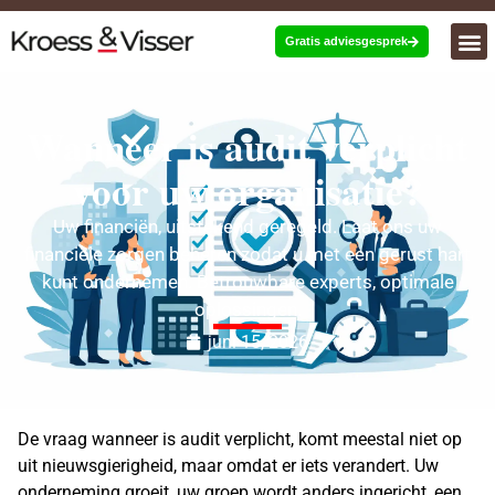
Gratis adviesgesprek
Wanneer is audit verplicht
voor uw organisatie?
Uw financiën, uitstekend geregeld. Laat ons uw
financiële zorgen beheren zodat u met een gerust hart
kunt ondernemen. Betrouwbare experts, optimale
oplossingen.
juni 15, 2026
De vraag wanneer is audit verplicht, komt meestal niet op
uit nieuwsgierigheid, maar omdat er iets verandert. Uw
onderneming groeit, uw groep wordt anders ingericht, een