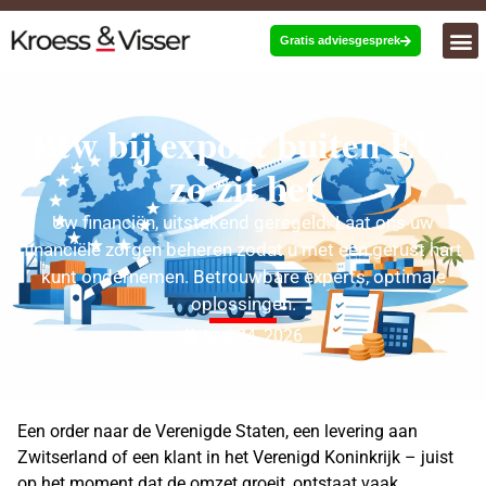
Gratis adviesgesprek
Btw bij export buiten EU:
zo zit het
Uw financiën, uitstekend geregeld. Laat ons uw
financiële zorgen beheren zodat u met een gerust hart
kunt ondernemen. Betrouwbare experts, optimale
oplossingen.
juni 24, 2026
Een order naar de Verenigde Staten, een levering aan
Zwitserland of een klant in het Verenigd Koninkrijk – juist
op het moment dat de omzet groeit, ontstaat vaak