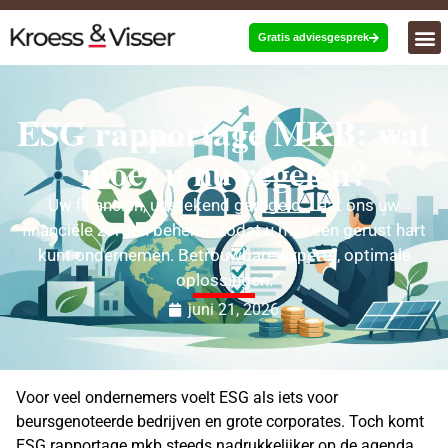
Gratis adviesgesprek
ESG rapportage MKB: wat
moet u nu regelen?
Uw financiën, uitstekend geregeld. Laat ons uw
financiële zorgen beheren zodat u met een gerust hart
kunt ondernemen. Betrouwbare experts, optimale
oplossingen.
juni 21, 2026
Voor veel ondernemers voelt ESG als iets voor
beursgenoteerde bedrijven en grote corporates. Toch komt
ESG rapportage mkb steeds nadrukkelijker op de agenda.