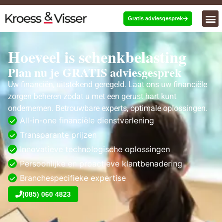
Gratis adviesgesprek
Hoeveel is schenkbelasting
Plan nu je GRATIS adviesgesprek
Uw financiën, uitstekend geregeld. Laat ons uw financiële
zorgen beheren zodat u met een gerust hart kunt
ondernemen. Betrouwbare experts, optimale oplossingen.
All-in-one financiële dienstverlening
Transparante prijzen
Innovatieve technologische oplossingen
Persoonlijke en proactieve klantbenadering
Branchespecifieke expertise
(085) 060 4823