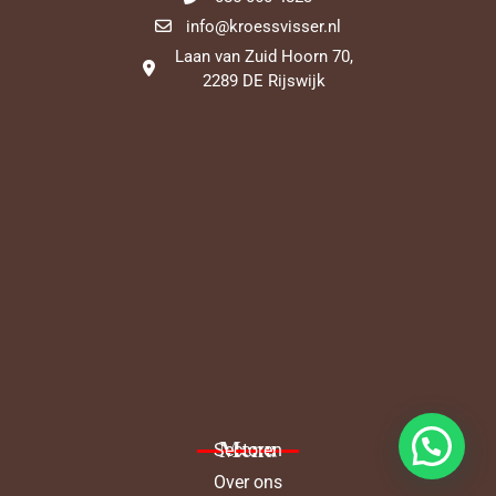
info@kroessvisser.nl
Laan van Zuid Hoorn 70,
2289 DE Rijswijk
Menu
Sectoren
Over ons