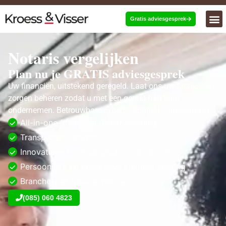
Gratis adviesgesprek
Notaris vergelijken
Plan nu je GRATIS adviesgesprek
Uw financiën, uitstekend geregeld. Laat ons uw financiële
zorgen beheren zodat u met een gerust hart kunt
ondernemen. Betrouwbare experts, optimale oplossingen.
All-in-one financiële dienstverlening
Transparante prijzen
Innovatieve technologische oplossingen
Persoonlijke en proactieve klantbenadering
Branchespecifieke expertise
(085) 060 4823