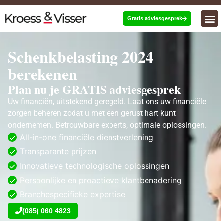
Gratis adviesgesprek
Schenkbelasting 2024
berekenen
Plan nu je GRATIS adviesgesprek
Uw financiën, uitstekend geregeld. Laat ons uw financiële
zorgen beheren zodat u met een gerust hart kunt
ondernemen. Betrouwbare experts, optimale oplossingen.
All-in-one financiële dienstverlening
Transparante prijzen
Innovatieve technologische oplossingen
Persoonlijke en proactieve klantbenadering
Branchespecifieke expertise
(085) 060 4823