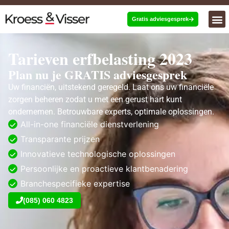
Gratis adviesgesprek
Tarieven erfbelasting 2023
Plan nu je GRATIS adviesgesprek
Uw financiën, uitstekend geregeld. Laat ons uw financiële
zorgen beheren zodat u met een gerust hart kunt
ondernemen. Betrouwbare experts, optimale oplossingen.
All-in-one financiële dienstverlening
Transparante prijzen
Innovatieve technologische oplossingen
Persoonlijke en proactieve klantbenadering
Branchespecifieke expertise
(085) 060 4823