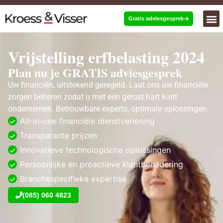
Gratis adviesgesprek
Vrijstelling erfbelasting 2024
Plan nu je GRATIS adviesgesprek
Uw financiën, uitstekend geregeld. Laat ons uw financiële
zorgen beheren zodat u met een gerust hart kunt
ondernemen. Betrouwbare experts, optimale oplossingen.
All-in-one financiële dienstverlening
Transparante prijzen
Innovatieve technologische oplossingen
Persoonlijke en proactieve klantbenadering
Branchespecifieke expertise
(085) 060 4823