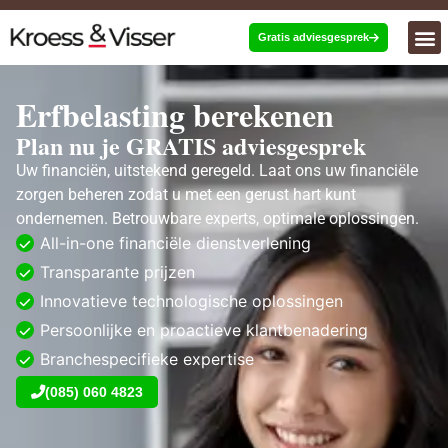
Gratis adviesgesprek
Erfbelasting berekenen
Plan nu je GRATIS adviesgesprek
Uw financiën, uitstekend geregeld. Laat ons uw financiële
zorgen beheren zodat u met een gerust hart kunt
ondernemen. Betrouwbare experts, optimale oplossingen.
All-in-one financiële dienstverlening
Transparante prijzen
Innovatieve technologische oplossingen
Persoonlijke en proactieve klantbenadering
Branchespecifieke expertise
(085) 060 4823