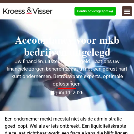
Gratis adviesgesprek
Accountancy voor mkb
bedrijven uitgelegd
Uw financiën, uitstekend geregeld. Laat ons uw
financiële zorgen beheren zodat u met een gerust hart
kunt ondernemen. Betrouwbare experts, optimale
oplossingen.
juni 11, 2026
Een ondernemer merkt meestal niet als de administratie
goed loopt. Wel als er iets ontbreekt. Een liquiditeitskrapte
die te laat zichtbaar wordt, een fiscale kans die blijft liggen