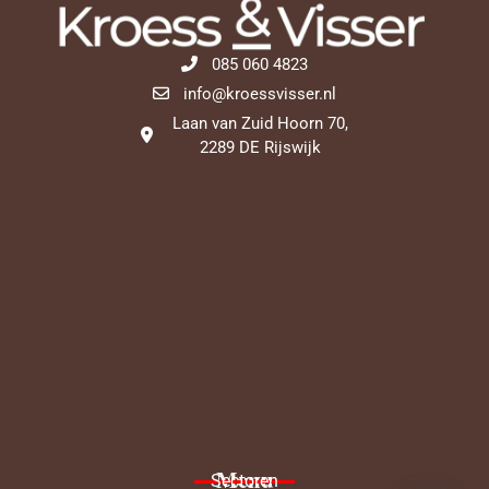
085 060 4823
info@kroessvisser.nl
Laan van Zuid Hoorn 70,
2289 DE Rijswijk
Menu
Sectoren