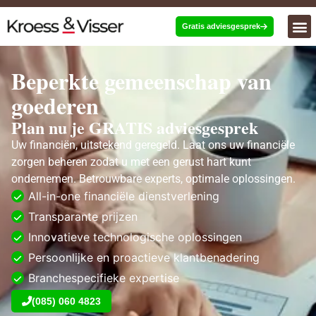
Gratis adviesgesprek
Beperkte gemeenschap van
goederen
Plan nu je GRATIS adviesgesprek
Uw financiën, uitstekend geregeld. Laat ons uw financiële
zorgen beheren zodat u met een gerust hart kunt
ondernemen. Betrouwbare experts, optimale oplossingen.
All-in-one financiële dienstverlening
Transparante prijzen
Innovatieve technologische oplossingen
Persoonlijke en proactieve klantbenadering
Branchespecifieke expertise
(085) 060 4823