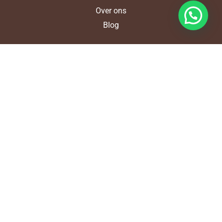
Over ons
Blog
Diensten
Accountancy
Audit assurance