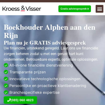
Gratis adviesgesprek
Boekhouder Alphen aan den
Rijn
Plan nu je GRATIS adviesgesprek
Uw financiën, uitstekend geregeld. Laat ons uw financiële
zorgen beheren zodat u met een gerust hart kunt
ondernemen. Betrouwbare experts, optimale oplossingen.
All-in-one financiële dienstverlening
Transparante prijzen
Innovatieve technologische oplossingen
Persoonlijke en proactieve klantbenadering
Branchespecifieke expertise
(085) 060 4823