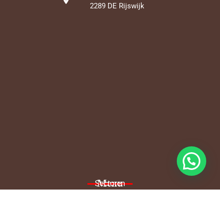
2289 DE Rijswijk
Menu
Sectoren
Over ons
Blog