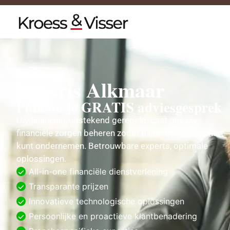
Notaris Alkmaar
Plan nu je GRATIS adviesgesprek
Uw financiën, uitstekend geregeld. Laat ons uw
financiële zorgen beheren zodat u met een gerust hart
kunt ondernemen. Betrouwbare experts, optimale
oplossingen.
All-in-one financiële dienstverlening
Transparante prijzen
Innovatieve technologische oplossingen
Persoonlijke en proactieve klantbenadering