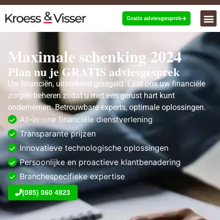
Gratis adviesgesprek
Maximale schenking 2024
Plan nu je GRATIS adviesgesprek
Uw financiën, uitstekend geregeld. Laat ons uw financiële
zorgen beheren zodat u met een gerust hart kunt
ondernemen. Betrouwbare experts, optimale oplossingen.
All-in-one financiële dienstverlening
Transparante prijzen
Innovatieve technologische oplossingen
Persoonlijke en proactieve klantbenadering
Branchespecifieke expertise
(085) 060 4823