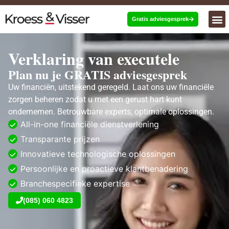
Gratis adviesgesprek
Verklaring van executele
Plan nu je GRATIS adviesgesprek
Uw financiën, uitstekend geregeld. Laat ons uw financiële
zorgen beheren zodat u met een gerust hart kunt
ondernemen. Betrouwbare experts, optimale oplossingen.
All-in-one financiële dienstverlening
Transparante prijzen
Innovatieve technologische oplossingen
Persoonlijke en proactieve klantbenadering
Branchespecifieke expertise
(085) 060 4823