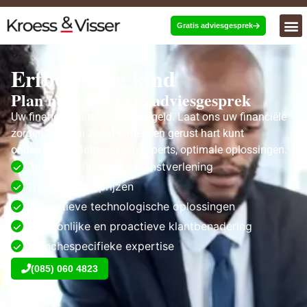
Gratis adviesgesprek
Erfbelasting kind
Plan nu je GRATIS adviesgesprek
Uw financiën, uitstekend geregeld. Laat ons uw financiële
zorgen beheren zodat u met een gerust hart kunt
ondernemen. Betrouwbare experts, optimale oplossingen.
All-in-one financiële dienstverlening
Transparante prijzen
Innovatieve technologische oplossingen
Persoonlijke en proactieve klantbenadering
Branchespecifieke expertise
(085) 060 4823