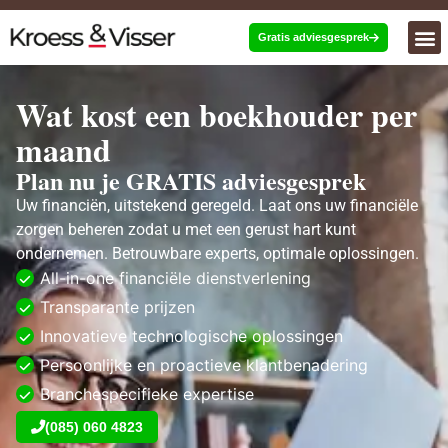
Gratis adviesgesprek
Wat kost een boekhouder per
maand
Plan nu je GRATIS adviesgesprek
Uw financiën, uitstekend geregeld. Laat ons uw financiële
zorgen beheren zodat u met een gerust hart kunt
ondernemen. Betrouwbare experts, optimale oplossingen.
All-in-one financiële dienstverlening
Transparante prijzen
Innovatieve technologische oplossingen
Persoonlijke en proactieve klantbenadering
Branchespecifieke expertise
(085) 060 4823