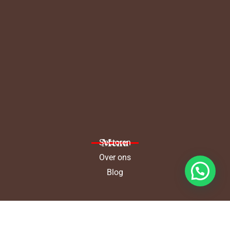
Menu
Sectoren
Over ons
Blog