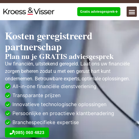
Gratis adviesgesprek
Kosten geregistreerd
partnerschap
Plan nu je GRATIS adviesgesprek
Uw financiën, uitstekend geregeld. Laat ons uw financiële
zorgen beheren zodat u met een gerust hart kunt
ondernemen. Betrouwbare experts, optimale oplossingen.
All-in-one financiële dienstverlening
Transparante prijzen
Innovatieve technologische oplossingen
Persoonlijke en proactieve klantbenadering
Branchespecifieke expertise
(085) 060 4823