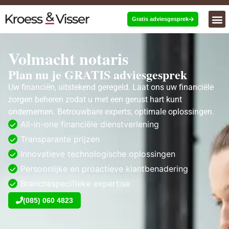
Gratis adviesgesprek
Volmacht notaris
Plan nu je GRATIS adviesgesprek
Uw financiën, uitstekend geregeld. Laat ons uw financiële
zorgen beheren zodat u met een gerust hart kunt
ondernemen. Betrouwbare experts, optimale oplossingen.
All-in-one financiële dienstverlening
Transparante prijzen
Innovatieve technologische oplossingen
Persoonlijke en proactieve klantbenadering
Branchespecifieke expertise
(085) 060 4823