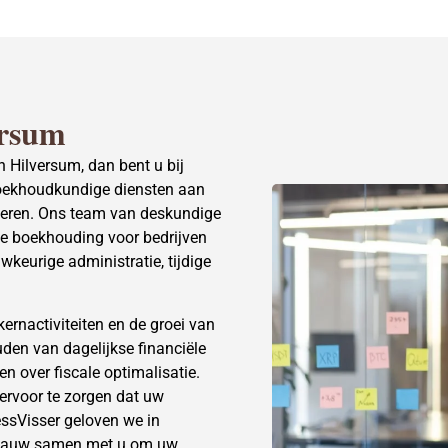
ersum
n Hilversum, dan bent u bij
 boekhoudkundige diensten aan
iseren. Ons team van deskundige
de boekhouding voor bedrijven
wkeurige administratie, tijdige
ernactiviteiten en de groei van
den van dagelijkse financiële
en over fiscale optimalisatie.
rvoor te zorgen dat uw
oessVisser geloven we in
n nauw samen met u om uw