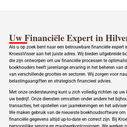
Uw Financiële Expert in Hilv
Als u op zoek bent naar een betrouwbare financiële expert i
KroessVisser aan het juiste adres. Wij bieden uitgebreide
die zijn ontworpen om uw financiële processen te optimal
boekhouders heeft jarenlange ervaring in het beheren van 
van verschillende groottes en sectoren. Wij zorgen voor nau
belastingaangiften en strategisch financieel advies.
Met onze ondersteuning kunt u zich volledig richten op uw k
uw bedrijf. Onze diensten omvatten onder andere het bijhou
transacties, het opstellen van jaarrekeningen en het adviser
We maken gebruik van de nieuwste boekhoudsoftware om e
financiële gegevens altijd up-to-date en correct zijn. Bij Kr
persoonlijke service en maatwerkoplossingen. We werke