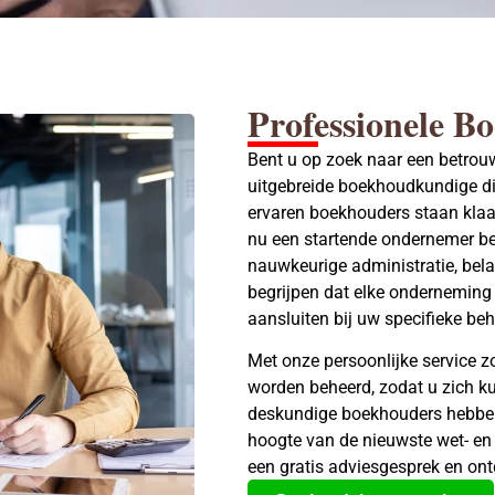
Professionele B
Bent u op zoek naar een betrou
uitgebreide boekhoudkundige di
ervaren
boekhouders
staan klaa
nu een startende ondernemer ben
nauwkeurige administratie, bela
begrijpen dat elke onderneming
aansluiten bij uw specifieke be
Met onze persoonlijke service z
worden beheerd, zodat u zich ku
deskundige boekhouders hebben j
hoogte van de nieuwste wet- en
een
gratis adviesgesprek
en ontd