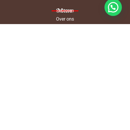
Menu
Sectoren
Over ons
Blog