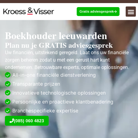
Gratis adviesgesprek
Boekhouder leeuwarden
Plan nu je GRATIS adviesgesprek
Uw financiën, uitstekend geregeld. Laat ons uw financiële
zorgen beheren zodat u met een gerust hart kunt
ondernemen. Betrouwbare experts, optimale oplossingen.
All-in-one financiële dienstverlening
Transparante prijzen
Innovatieve technologische oplossingen
Persoonlijke en proactieve klantbenadering
Branchespecifieke expertise
(085) 060 4823