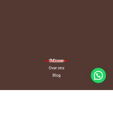
Menu
Sectoren
Over ons
Blog