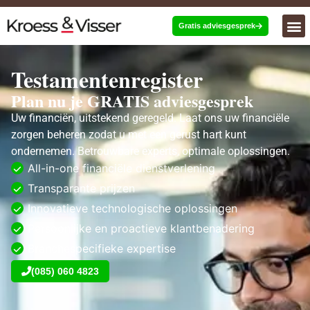
Gratis adviesgesprek
Testamentenregister
Plan nu je GRATIS adviesgesprek
Uw financiën, uitstekend geregeld. Laat ons uw financiële
zorgen beheren zodat u met een gerust hart kunt
ondernemen. Betrouwbare experts, optimale oplossingen.
All-in-one financiële dienstverlening
Transparante prijzen
Innovatieve technologische oplossingen
Persoonlijke en proactieve klantbenadering
Branchespecifieke expertise
(085) 060 4823