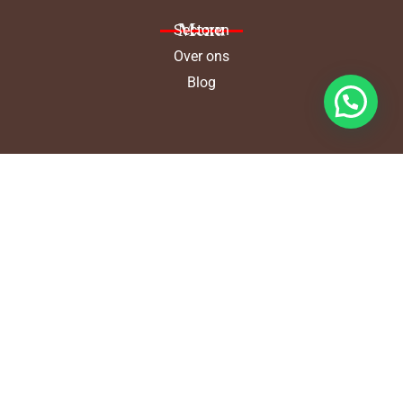
Menu
Sectoren
Over ons
Blog
Diensten
Accountancy
Audit assurance