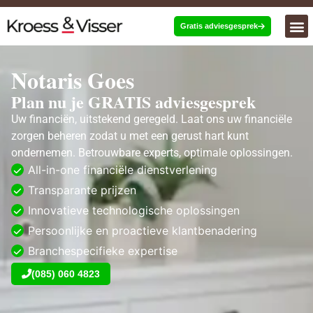
Gratis adviesgesprek
Notaris Goes
Plan nu je GRATIS adviesgesprek
Uw financiën, uitstekend geregeld. Laat ons uw financiële
zorgen beheren zodat u met een gerust hart kunt
ondernemen. Betrouwbare experts, optimale oplossingen.
All-in-one financiële dienstverlening
Transparante prijzen
Innovatieve technologische oplossingen
Persoonlijke en proactieve klantbenadering
Branchespecifieke expertise
(085) 060 4823