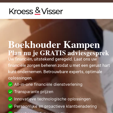
Boekhouder Kampen
Plan nu je GRATIS adviesgesprek
Uw financiën, uitstekend geregeld. Laat ons uw
financiële zorgen beheren zodat u met een gerust hart
kunt ondernemen. Betrouwbare experts, optimale
oplossingen.
All-in-one financiële dienstverlening
Transparante prijzen
Innovatieve technologische oplossingen
Persoonlijke en proactieve klantbenadering