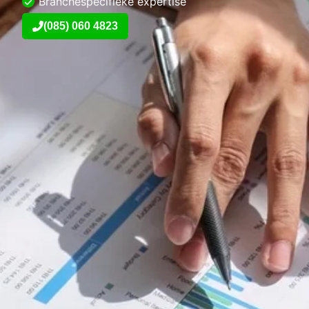
Branchespecifieke expertise
(085) 060 4823