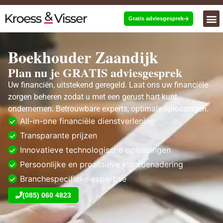
Gratis adviesgesprek
Boekhouder Zaandijk
Plan nu je GRATIS adviesgesprek
Uw financiën, uitstekend geregeld. Laat ons uw financiële
zorgen beheren zodat u met een gerust hart kunt
ondernemen. Betrouwbare experts, optimale oplossingen.
All-in-one financiële dienstverlening
Transparante prijzen
Innovatieve technologische oplossingen
Persoonlijke en proactieve klantbenadering
Branchespecifieke expertise
(085) 060 4823